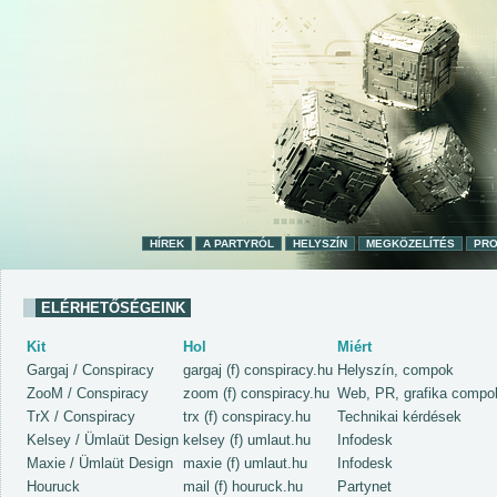
HÍREK
A PARTYRÓL
HELYSZÍN
MEGKÖZELÍTÉS
PR
ELÉRHETŐSÉGEINK
Kit
Hol
Miért
Gargaj / Conspiracy
gargaj (f) conspiracy.hu
Helyszín, compok
ZooM / Conspiracy
zoom (f) conspiracy.hu
Web, PR, grafika compo
TrX / Conspiracy
trx (f) conspiracy.hu
Technikai kérdések
Kelsey / Ümlaüt Design
kelsey (f) umlaut.hu
Infodesk
Maxie / Ümlaüt Design
maxie (f) umlaut.hu
Infodesk
Houruck
mail (f) houruck.hu
Partynet